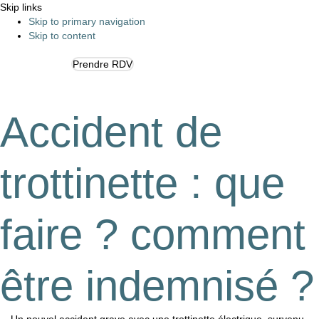
Skip links
Skip to primary navigation
Skip to content
Prendre RDV
Tog
navi
Accident de
trottinette : que
faire ? comment
être indemnisé ?