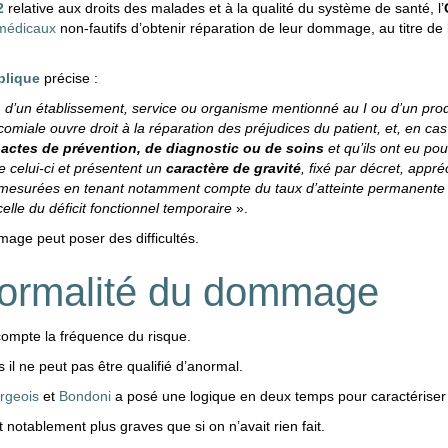
2
relative aux droits des malades et à la qualité du système de santé, l’
 médicaux
non-fautifs d’obtenir réparation de leur dommage, au titre de l
blique
précise :
l, d’un établissement, service ou organisme mentionné au I ou d’un pro
miale ouvre droit à la réparation des préjudices du patient, et, en cas 
s
actes de prévention, de diagnostic ou de soins
et qu’ils ont eu pou
e celui-ci et présentent un
caractère de gravité
, fixé par décret, appr
 mesurées en tenant notamment compte du taux d’atteinte permanente à
celle du déficit fonctionnel temporaire
».
mmage peut poser des difficultés.
anormalité du dommage
 compte la fréquence du risque.
rs il ne peut pas être qualifié d’anormal.
rgeois
et
Bondoni
a posé une logique en deux temps pour caractérise
otablement plus graves que si on n’avait rien fait.