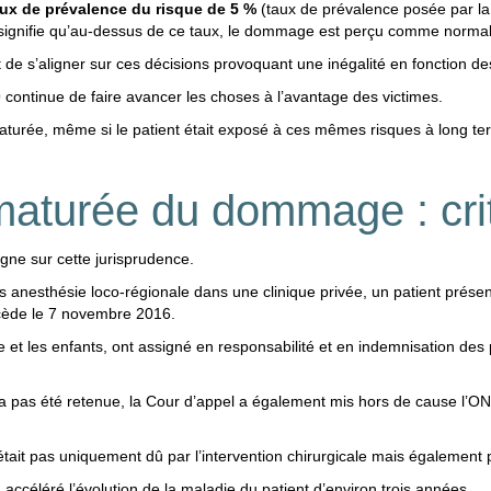
aux de prévalence du risque de 5 %
(taux de prévalence posée par la l
la signifie qu’au-dessus de ce taux, le dommage est perçu comme norma
e s’aligner sur ces décisions provoquant une inégalité en fonction des
0
continue de faire avancer les choses à l’avantage des victimes.
urée, même si le patient était exposé à ces mêmes risques à long term
aturée du dommage : crit
ligne sur cette jurisprudence.
ous anesthésie loco-régionale dans une clinique privée, un patient prés
décède le 7 novembre 2016.
se et les enfants, ont assigné en responsabilité et en indemnisation des 
n’a pas été retenue, la Cour d’appel a également mis hors de cause l’O
tait pas uniquement dû par l’intervention chirurgicale mais également p
 accéléré l’évolution de la maladie du patient d’environ trois années.