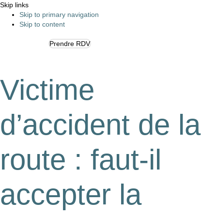
Skip links
Skip to primary navigation
Skip to content
Prendre RDV
Tog
navi
Victime
d’accident de la
route : faut-il
accepter la